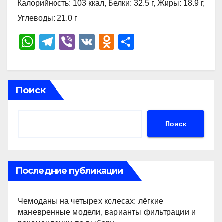
Калорийность: 103 ккал, Белки: 32.5 г, Жиры: 18.9 г,
Углеводы: 21.0 г
W
T
Vi
V
O
О
h
el
b
K
d
тп
at
e
er
n
р
s
gr
o
а
Поиск
A
a
kl
в
p
m
a
и
Поиск
p
ss
ть
ni
ki
Последние публикации
Чемоданы на четырех колесах: лёгкие
маневренные модели, варианты фильтрации и