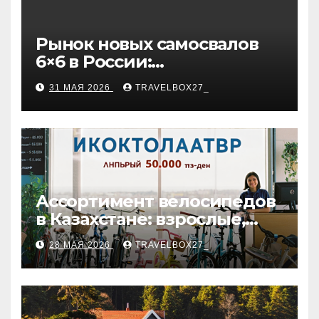
Рынок новых самосвалов
6×6 в России:
характеристики и цены
31 МАЯ 2026
TRAVELBOX27_
Ассортимент велосипедов
в Казахстане: взрослые,
детские и городские
28 МАЯ 2026
TRAVELBOX27_
модели, ценовые
категории и варианты
рассрочки