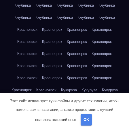
Клубника
Клубника
Клубника
Клубника
Клубника
Клубника
Клубника
Клубника
Клубника
Клубника
Красноярск
Красноярск
Красноярск
Красноярск
Красноярск
Красноярск
Красноярск
Красноярск
Красноярск
Красноярск
Красноярск
Красноярск
Красноярск
Красноярск
Красноярск
Красноярск
Красноярск
Красноярск
Красноярск
Красноярск
Красноярск
Красноярск
Кукуруза
Кукуруза
Кукуруза
Этот сайт использует куки-файлы и другие технологии, чтобы
Кукуруза
Кукуруза
Кукуруза
Кукуруза
Кукуруза
помочь вам в навигации, а также предоставить лучший
Кукуруза
Кукуруза
Кукуруза
Кукуруза
Куриная грудка
пользовательский опыт.
OK
Куриная грудка
Куриная грудка
Куриная грудка