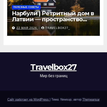
ПОЛЕЗНЫЕ СОВЕТЫ
Нарбули | Ретритный дом в
Латвии — пространство
для саморазвития и
22 МАЯ 2026
TRAVELBOX27_
восстановления
Travelbox27
Мир без границ
Сайт работает на WordPress
|
Тема: Newsup, автор
Themeansar