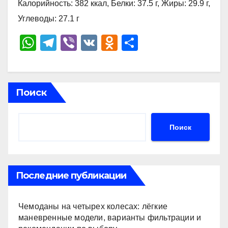
Калорийность: 382 ккал, Белки: 37.5 г, Жиры: 29.9 г,
Углеводы: 27.1 г
W
T
Vi
V
O
О
h
el
b
K
d
тп
at
e
er
n
р
s
gr
o
а
Поиск
A
a
kl
в
p
m
a
и
Поиск
p
ss
ть
ni
ki
Последние публикации
Чемоданы на четырех колесах: лёгкие
маневренные модели, варианты фильтрации и