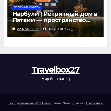
ПОЛЕЗНЫЕ СОВЕТЫ
Нарбули | Ретритный дом в
Латвии — пространство
для саморазвития и
22 МАЯ 2026
TRAVELBOX27_
восстановления
Travelbox27
Мир без границ
Сайт работает на WordPress
|
Тема: Newsup, автор
Themeansar