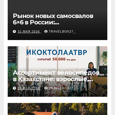
Рынок новых самосвалов
6×6 в России:
характеристики и цены
31 МАЯ 2026
TRAVELBOX27_
Ассортимент велосипедов
в Казахстане: взрослые,
детские и городские
28 МАЯ 2026
TRAVELBOX27_
модели, ценовые
категории и варианты
рассрочки