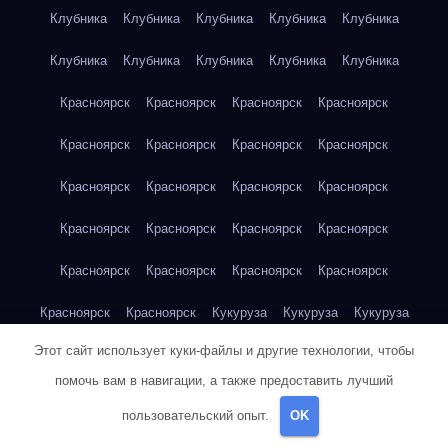
Клубника
Клубника
Клубника
Клубника
Клубника
Клубника
Клубника
Клубника
Клубника
Клубника
Красноярск
Красноярск
Красноярск
Красноярск
Красноярск
Красноярск
Красноярск
Красноярск
Красноярск
Красноярск
Красноярск
Красноярск
Красноярск
Красноярск
Красноярск
Красноярск
Красноярск
Красноярск
Красноярск
Красноярск
Красноярск
Красноярск
Кукуруза
Кукуруза
Кукуруза
Этот сайт использует куки-файлы и другие технологии, чтобы
Кукуруза
Кукуруза
Кукуруза
Кукуруза
Кукуруза
помочь вам в навигации, а также предоставить лучший
Кукуруза
Кукуруза
Кукуруза
Кукуруза
Куриная грудка
пользовательский опыт.
OK
Куриная грудка
Куриная грудка
Куриная грудка