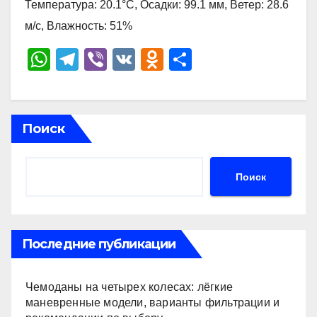
Температура: 20.1°C, Осадки: 99.1 мм, Ветер: 28.6
м/с, Влажность: 51%
W
T
Vi
V
O
О
h
el
b
K
d
тп
at
e
er
n
р
s
gr
o
а
Поиск
A
a
kl
в
p
m
a
и
Поиск
p
ss
ть
ni
ki
Последние публикации
Чемоданы на четырех колесах: лёгкие
маневренные модели, варианты фильтрации и