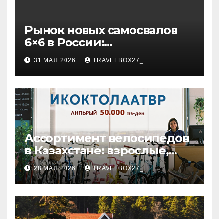
Рынок новых самосвалов
6×6 в России:
характеристики и цены
31 МАЯ 2026
TRAVELBOX27_
Ассортимент велосипедов
в Казахстане: взрослые,
детские и городские
28 МАЯ 2026
TRAVELBOX27_
модели, ценовые
категории и варианты
рассрочки