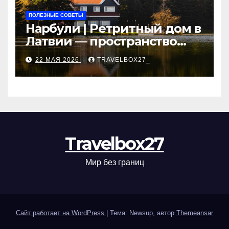
ПОЛЕЗНЫЕ СОВЕТЫ
Нарбули | Ретритный дом в
Латвии — пространство
для саморазвития и
22 МАЯ 2026
TRAVELBOX27_
восстановления
Travelbox27
Мир без границ
Сайт работает на WordPress
|
Тема: Newsup, автор
Themeansar