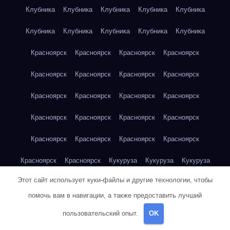
Клубника
Клубника
Клубника
Клубника
Клубника
Клубника
Клубника
Клубника
Клубника
Клубника
Красноярск
Красноярск
Красноярск
Красноярск
Красноярск
Красноярск
Красноярск
Красноярск
Красноярск
Красноярск
Красноярск
Красноярск
Красноярск
Красноярск
Красноярск
Красноярск
Красноярск
Красноярск
Красноярск
Красноярск
Красноярск
Красноярск
Кукуруза
Кукуруза
Кукуруза
Этот сайт использует куки-файлы и другие технологии, чтобы
Кукуруза
Кукуруза
Кукуруза
Кукуруза
Кукуруза
помочь вам в навигации, а также предоставить лучший
Кукуруза
Кукуруза
Кукуруза
Кукуруза
Куриная грудка
пользовательский опыт.
OK
Куриная грудка
Куриная грудка
Куриная грудка