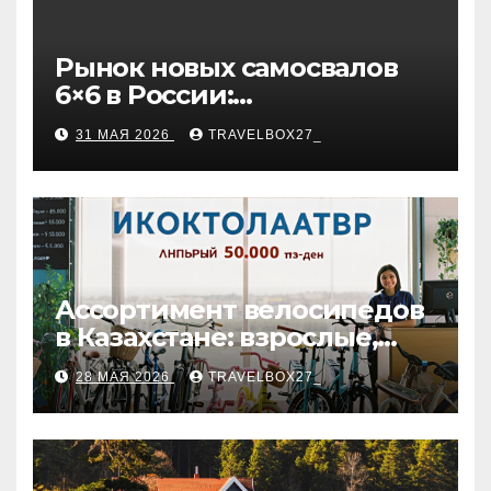
Рынок новых самосвалов
6×6 в России:
характеристики и цены
31 МАЯ 2026
TRAVELBOX27_
Ассортимент велосипедов
в Казахстане: взрослые,
детские и городские
28 МАЯ 2026
TRAVELBOX27_
модели, ценовые
категории и варианты
рассрочки