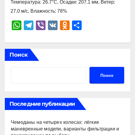
Температура: 26.7°C, Осадки: 207.1 мм, Ветер:
27.0 м/с, Влажность: 78%
W
T
Vi
V
O
О
h
el
b
K
d
тп
at
e
er
n
р
s
gr
o
а
Поиск
A
a
kl
в
p
m
a
и
Поиск
p
ss
ть
ni
ki
Последние публикации
Чемоданы на четырех колесах: лёгкие
маневренные модели, варианты фильтрации и