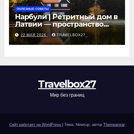
ПОЛЕЗНЫЕ СОВЕТЫ
Нарбули | Ретритный дом в
Латвии — пространство
для саморазвития и
22 МАЯ 2026
TRAVELBOX27_
восстановления
Travelbox27
Мир без границ
Сайт работает на WordPress
|
Тема: Newsup, автор
Themeansar