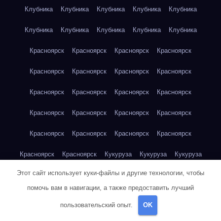
Клубника
Клубника
Клубника
Клубника
Клубника
Клубника
Клубника
Клубника
Клубника
Клубника
Красноярск
Красноярск
Красноярск
Красноярск
Красноярск
Красноярск
Красноярск
Красноярск
Красноярск
Красноярск
Красноярск
Красноярск
Красноярск
Красноярск
Красноярск
Красноярск
Красноярск
Красноярск
Красноярск
Красноярск
Красноярск
Красноярск
Кукуруза
Кукуруза
Кукуруза
Этот сайт использует куки-файлы и другие технологии, чтобы
Кукуруза
Кукуруза
Кукуруза
Кукуруза
Кукуруза
помочь вам в навигации, а также предоставить лучший
Кукуруза
Кукуруза
Кукуруза
Кукуруза
Куриная грудка
пользовательский опыт.
OK
Куриная грудка
Куриная грудка
Куриная грудка