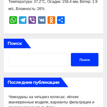
Температура: 37.2°C, Осадки: 156.4 мм, Ветер: 1.9
м/с, Влажность: 26%
W
T
Vi
V
O
О
h
el
b
K
d
тп
at
e
er
n
р
s
gr
o
а
Поиск
A
a
kl
в
p
m
a
и
Поиск
p
ss
ть
ni
ki
Последние публикации
Чемоданы на четырех колесах: лёгкие
маневренные модели, варианты фильтрации и