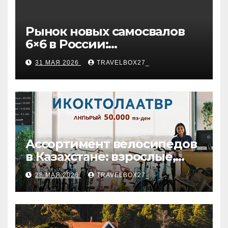
Рынок новых самосвалов
6×6 в России:
характеристики и цены
31 МАЯ 2026
TRAVELBOX27_
Ассортимент велосипедов
в Казахстане: взрослые,
детские и городские
28 МАЯ 2026
TRAVELBOX27_
модели, ценовые
категории и варианты
рассрочки