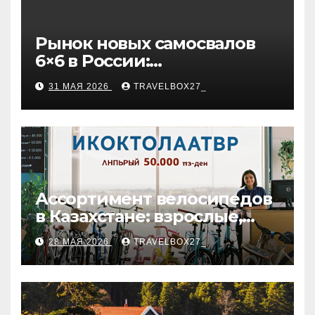
Рынок новых самосвалов
6×6 в России:
характеристики и цены
31 МАЯ 2026
TRAVELBOX27_
Ассортимент велосипедов
в Казахстане: взрослые,
детские и городские
28 МАЯ 2026
TRAVELBOX27_
модели, ценовые
категории и варианты
рассрочки