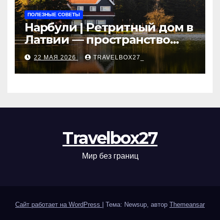
ПОЛЕЗНЫЕ СОВЕТЫ
Нарбули | Ретритный дом в
Латвии — пространство
для саморазвития и
22 МАЯ 2026
TRAVELBOX27_
восстановления
Travelbox27
Мир без границ
Сайт работает на WordPress
|
Тема: Newsup, автор
Themeansar