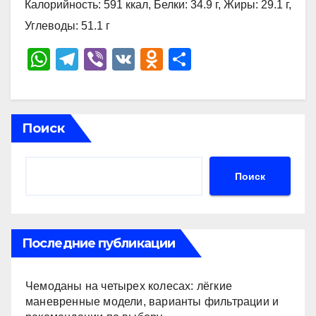
Калорийность: 591 ккал, Белки: 34.9 г, Жиры: 29.1 г,
Углеводы: 51.1 г
W
T
Vi
V
O
О
h
el
b
K
d
тп
at
e
er
n
р
s
gr
o
а
Поиск
A
a
kl
в
p
m
a
и
Поиск
p
ss
ть
ni
ki
Последние публикации
Чемоданы на четырех колесах: лёгкие
маневренные модели, варианты фильтрации и