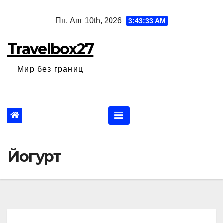
Перейти
Пн. Авг 10th, 2026
3:43:34 AM
к
содержанию
Travelbox27
Мир без границ
Йогурт