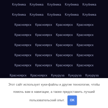
Клубника
Клубника
Клубника
Клубника
Клубника
Клубника
Клубника
Клубника
Клубника
Клубника
Красноярск
Красноярск
Красноярск
Красноярск
Красноярск
Красноярск
Красноярск
Красноярск
Красноярск
Красноярск
Красноярск
Красноярск
Красноярск
Красноярск
Красноярск
Красноярск
Красноярск
Красноярск
Красноярск
Красноярск
Красноярск
Красноярск
Кукуруза
Кукуруза
Кукуруза
Этот сайт использует куки-файлы и другие технологии, чтобы
Кукуруза
Кукуруза
Кукуруза
Кукуруза
Кукуруза
помочь вам в навигации, а также предоставить лучший
Кукуруза
Кукуруза
Кукуруза
Кукуруза
Куриная грудка
пользовательский опыт.
OK
Куриная грудка
Куриная грудка
Куриная грудка