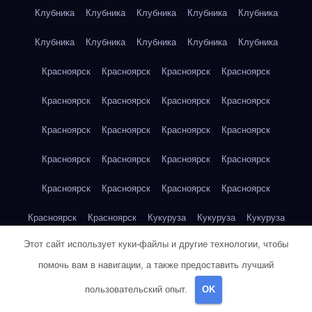
Клубника
Клубника
Клубника
Клубника
Клубника
Клубника
Клубника
Клубника
Клубника
Клубника
Красноярск
Красноярск
Красноярск
Красноярск
Красноярск
Красноярск
Красноярск
Красноярск
Красноярск
Красноярск
Красноярск
Красноярск
Красноярск
Красноярск
Красноярск
Красноярск
Красноярск
Красноярск
Красноярск
Красноярск
Красноярск
Красноярск
Кукуруза
Кукуруза
Кукуруза
Этот сайт использует куки-файлы и другие технологии, чтобы
Кукуруза
Кукуруза
Кукуруза
Кукуруза
Кукуруза
помочь вам в навигации, а также предоставить лучший
Кукуруза
Кукуруза
Кукуруза
Кукуруза
Куриная грудка
пользовательский опыт.
OK
Куриная грудка
Куриная грудка
Куриная грудка