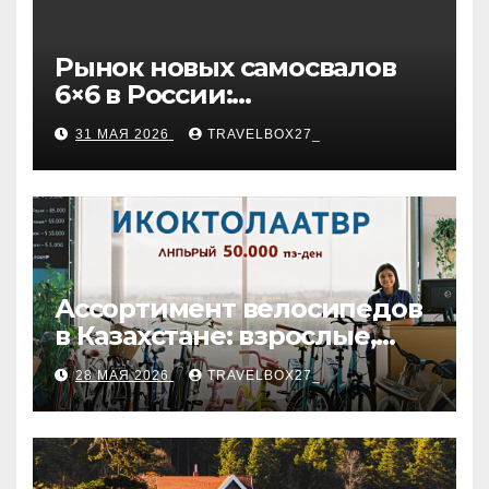
Рынок новых самосвалов
6×6 в России:
характеристики и цены
31 МАЯ 2026
TRAVELBOX27_
Ассортимент велосипедов
в Казахстане: взрослые,
детские и городские
28 МАЯ 2026
TRAVELBOX27_
модели, ценовые
категории и варианты
рассрочки