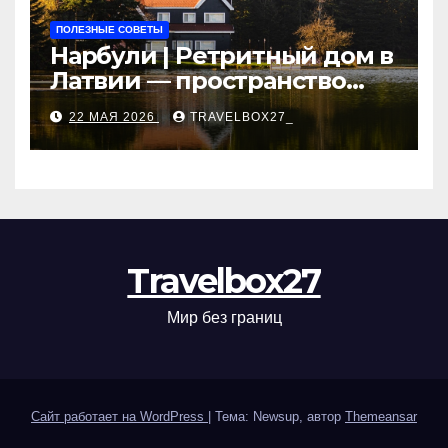
ПОЛЕЗНЫЕ СОВЕТЫ
Нарбули | Ретритный дом в
Латвии — пространство
для саморазвития и
22 МАЯ 2026
TRAVELBOX27_
восстановления
Travelbox27
Мир без границ
Сайт работает на WordPress
|
Тема: Newsup, автор
Themeansar