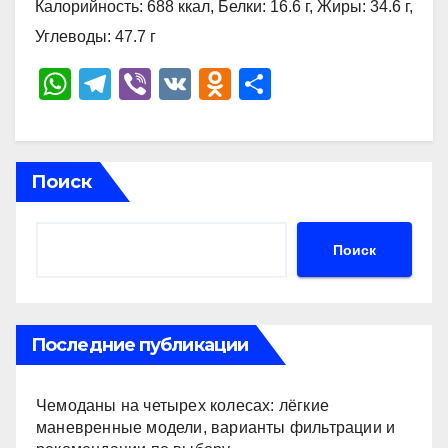
Калорийность: 688 ккал, Белки: 16.6 г, Жиры: 34.6 г,
Углеводы: 47.7 г
W
T
Vi
V
O
О
h
el
b
K
d
тп
at
e
er
n
р
s
gr
o
а
Поиск
A
a
kl
в
p
m
a
и
Поиск
p
ss
ть
ni
ki
Последние публикации
Чемоданы на четырех колесах: лёгкие
маневренные модели, варианты фильтрации и