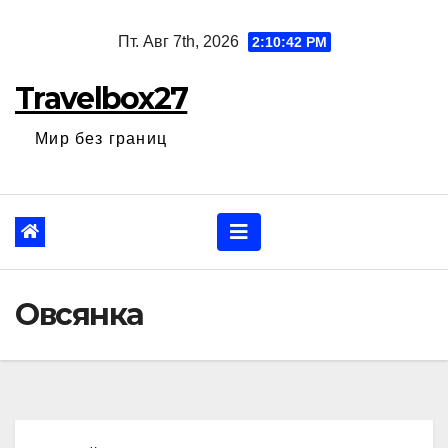
Перейти
Пт. Авг 7th, 2026
2:10:43 PM
к
содержанию
Travelbox27
Мир без границ
Овсянка