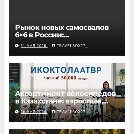
Рынок новых самосвалов
6×6 в России:
характеристики и цены
31 МАЯ 2026
TRAVELBOX27_
Ассортимент велосипедов
в Казахстане: взрослые,
детские и городские
28 МАЯ 2026
TRAVELBOX27_
модели, ценовые
категории и варианты
рассрочки