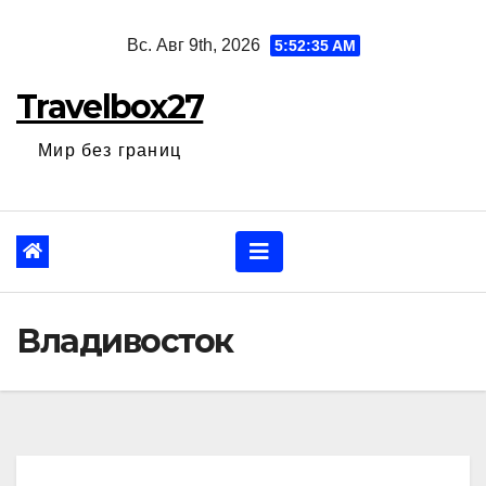
Перейти
Вс. Авг 9th, 2026
5:52:36 AM
к
содержанию
Travelbox27
Мир без границ
Владивосток