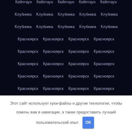
Кейптаун
Кейптаун
Кейптаун
Кейптаун
Кейптаун
Клубника
Клубника
Клубника
Клубника
Клубника
Клубника
Клубника
Клубника
Клубника
Клубника
Красноярск
Красноярск
Красноярск
Красноярск
Красноярск
Красноярск
Красноярск
Красноярск
Красноярск
Красноярск
Красноярск
Красноярск
Красноярск
Красноярск
Красноярск
Красноярск
Красноярск
Красноярск
Красноярск
Красноярск
Красноярск
Красноярск
Кукуруза
Кукуруза
Кукуруза
Этот сайт использует куки-файлы и другие технологии, чтобы
помочь вам в навигации, а также предоставить лучший
Кукуруза
Кукуруза
Кукуруза
Кукуруза
Кукуруза
пользовательский опыт.
OK
Кукуруза
Кукуруза
Кукуруза
Кукуруза
Куриная грудка