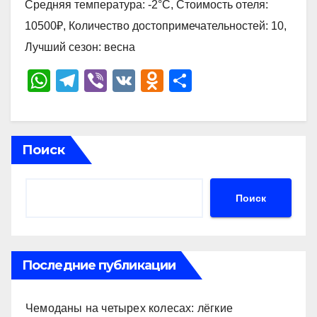
Средняя температура: -2°C, Стоимость отеля:
10500₽, Количество достопримечательностей: 10,
Лучший сезон: весна
W
T
Vi
V
O
О
h
el
b
K
d
тп
at
e
er
n
р
s
gr
o
а
Поиск
A
a
kl
в
p
m
a
и
Поиск
p
ss
ть
ni
ki
Последние публикации
Чемоданы на четырех колесах: лёгкие