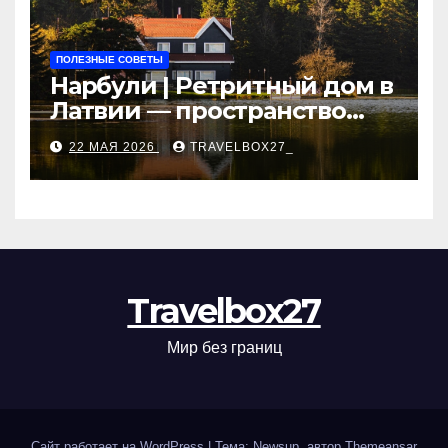
ПОЛЕЗНЫЕ СОВЕТЫ
Нарбули | Ретритный дом в
Латвии — пространство
для саморазвития и
22 МАЯ 2026
TRAVELBOX27_
восстановления
Travelbox27
Мир без границ
Сайт работает на WordPress
|
Тема: Newsup, автор
Themeansar