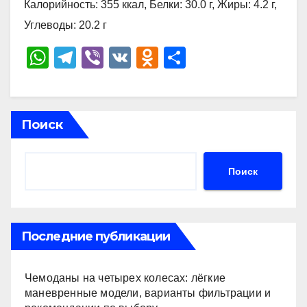
Калорийность: 355 ккал, Белки: 30.0 г, Жиры: 4.2 г,
Углеводы: 20.2 г
W
T
Vi
V
O
О
h
el
b
K
d
тп
at
e
er
n
р
s
gr
o
а
Поиск
A
a
kl
в
p
m
a
и
Поиск
p
ss
ть
ni
ki
Последние публикации
Чемоданы на четырех колесах: лёгкие
маневренные модели, варианты фильтрации и