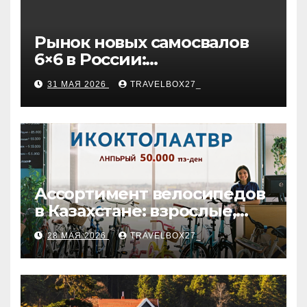
Рынок новых самосвалов
6×6 в России:
характеристики и цены
31 МАЯ 2026
TRAVELBOX27_
Ассортимент велосипедов
в Казахстане: взрослые,
детские и городские
28 МАЯ 2026
TRAVELBOX27_
модели, ценовые
категории и варианты
рассрочки