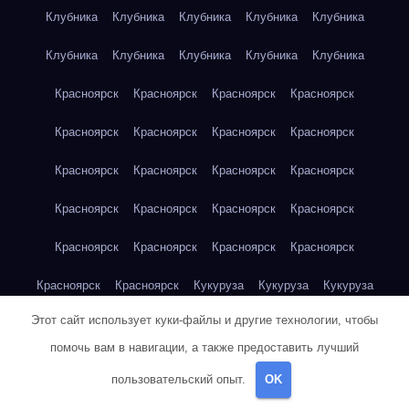
Клубника
Клубника
Клубника
Клубника
Клубника
Клубника
Клубника
Клубника
Клубника
Клубника
Красноярск
Красноярск
Красноярск
Красноярск
Красноярск
Красноярск
Красноярск
Красноярск
Красноярск
Красноярск
Красноярск
Красноярск
Красноярск
Красноярск
Красноярск
Красноярск
Красноярск
Красноярск
Красноярск
Красноярск
Красноярск
Красноярск
Кукуруза
Кукуруза
Кукуруза
Этот сайт использует куки-файлы и другие технологии, чтобы
Кукуруза
Кукуруза
Кукуруза
Кукуруза
Кукуруза
помочь вам в навигации, а также предоставить лучший
Кукуруза
Кукуруза
Кукуруза
Кукуруза
Куриная грудка
пользовательский опыт.
OK
Куриная грудка
Куриная грудка
Куриная грудка