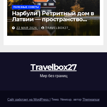
ПОЛЕЗНЫЕ СОВЕТЫ
Нарбули | Ретритный дом в
Латвии — пространство
для саморазвития и
22 МАЯ 2026
TRAVELBOX27_
восстановления
Travelbox27
Мир без границ
Сайт работает на WordPress
|
Тема: Newsup, автор
Themeansar