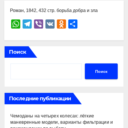
Роман, 1842, 432 стр. борьба добра и зла
W
T
Vi
V
O
О
h
el
b
K
d
тп
at
e
er
n
р
s
gr
o
а
Поиск
A
a
kl
в
p
m
a
и
Поиск
p
ss
ть
ni
ki
Последние публикации
Чемоданы на четырех колесах: лёгкие
маневренные модели, варианты фильтрации и