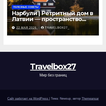
ПОЛЕЗНЫЕ СОВЕТЫ
Нарбули | Ретритный дом в
Латвии — пространство
для саморазвития и
22 МАЯ 2026
TRAVELBOX27_
восстановления
Travelbox27
Мир без границ
Сайт работает на WordPress
|
Тема: Newsup, автор
Themeansar