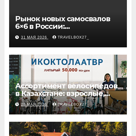
Рынок новых самосвалов
6×6 в России:
характеристики и цены
31 МАЯ 2026
TRAVELBOX27_
Ассортимент велосипедов
в Казахстане: взрослые,
детские и городские
28 МАЯ 2026
TRAVELBOX27_
модели, ценовые
категории и варианты
рассрочки