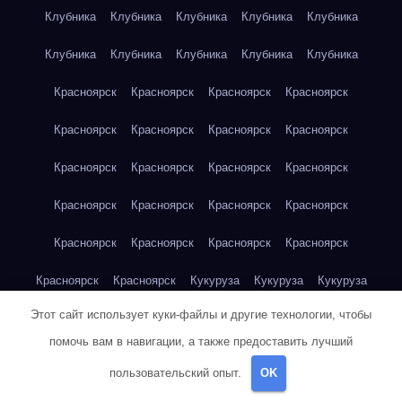
Клубника
Клубника
Клубника
Клубника
Клубника
Клубника
Клубника
Клубника
Клубника
Клубника
Красноярск
Красноярск
Красноярск
Красноярск
Красноярск
Красноярск
Красноярск
Красноярск
Красноярск
Красноярск
Красноярск
Красноярск
Красноярск
Красноярск
Красноярск
Красноярск
Красноярск
Красноярск
Красноярск
Красноярск
Красноярск
Красноярск
Кукуруза
Кукуруза
Кукуруза
Этот сайт использует куки-файлы и другие технологии, чтобы
Кукуруза
Кукуруза
Кукуруза
Кукуруза
Кукуруза
помочь вам в навигации, а также предоставить лучший
Кукуруза
Кукуруза
Кукуруза
Кукуруза
Куриная грудка
пользовательский опыт.
OK
Куриная грудка
Куриная грудка
Куриная грудка