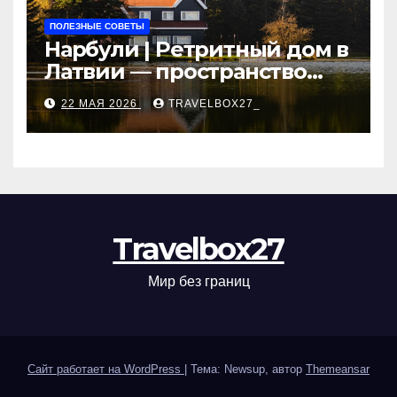
ПОЛЕЗНЫЕ СОВЕТЫ
Нарбули | Ретритный дом в
Латвии — пространство
для саморазвития и
22 МАЯ 2026
TRAVELBOX27_
восстановления
Travelbox27
Мир без границ
Сайт работает на WordPress
|
Тема: Newsup, автор
Themeansar