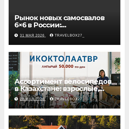
Рынок новых самосвалов
6×6 в России:
характеристики и цены
31 МАЯ 2026
TRAVELBOX27_
Ассортимент велосипедов
в Казахстане: взрослые,
детские и городские
28 МАЯ 2026
TRAVELBOX27_
модели, ценовые
категории и варианты
рассрочки