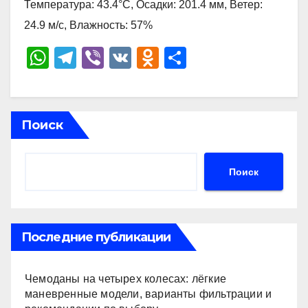
Температура: 43.4°C, Осадки: 201.4 мм, Ветер:
24.9 м/с, Влажность: 57%
W
T
Vi
V
O
О
h
el
b
K
d
тп
at
e
er
n
р
s
gr
o
а
Поиск
A
a
kl
в
p
m
a
и
Поиск
p
ss
ть
ni
ki
Последние публикации
Чемоданы на четырех колесах: лёгкие
маневренные модели, варианты фильтрации и