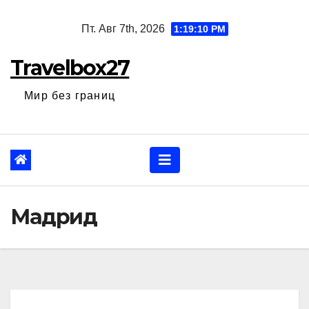
Перейти
Пт. Авг 7th, 2026
1:19:12 PM
к
содержанию
Travelbox27
Мир без границ
Мадрид