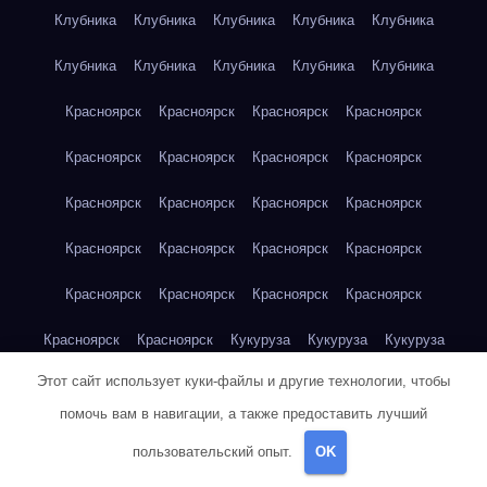
Клубника
Клубника
Клубника
Клубника
Клубника
Клубника
Клубника
Клубника
Клубника
Клубника
Красноярск
Красноярск
Красноярск
Красноярск
Красноярск
Красноярск
Красноярск
Красноярск
Красноярск
Красноярск
Красноярск
Красноярск
Красноярск
Красноярск
Красноярск
Красноярск
Красноярск
Красноярск
Красноярск
Красноярск
Красноярск
Красноярск
Кукуруза
Кукуруза
Кукуруза
Этот сайт использует куки-файлы и другие технологии, чтобы
Кукуруза
Кукуруза
Кукуруза
Кукуруза
Кукуруза
помочь вам в навигации, а также предоставить лучший
Кукуруза
Кукуруза
Кукуруза
Кукуруза
Куриная грудка
пользовательский опыт.
OK
Куриная грудка
Куриная грудка
Куриная грудка