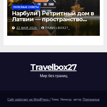
ПОЛЕЗНЫЕ СОВЕТЫ
Нарбули | Ретритный дом в
Латвии — пространство
для саморазвития и
22 МАЯ 2026
TRAVELBOX27_
восстановления
Travelbox27
Мир без границ
Сайт работает на WordPress
|
Тема: Newsup, автор
Themeansar