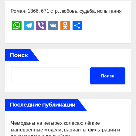
Роман, 1866, 671 стр. любовь, судьба, испытания
W
T
Vi
V
O
О
h
el
b
K
d
тп
at
e
er
n
р
s
gr
o
а
Поиск
A
a
kl
в
p
m
a
и
Поиск
p
ss
ть
ni
ki
Последние публикации
Чемоданы на четырех колесах: лёгкие
маневренные модели, варианты фильтрации и