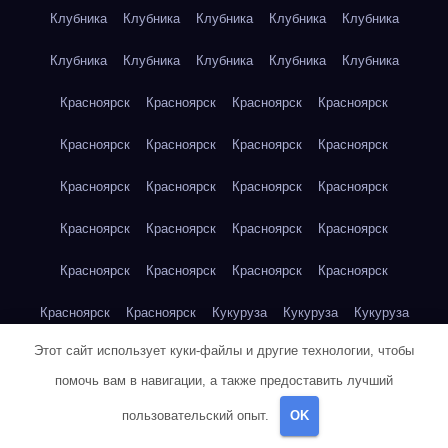
Клубника
Клубника
Клубника
Клубника
Клубника
Клубника
Клубника
Клубника
Клубника
Клубника
Красноярск
Красноярск
Красноярск
Красноярск
Красноярск
Красноярск
Красноярск
Красноярск
Красноярск
Красноярск
Красноярск
Красноярск
Красноярск
Красноярск
Красноярск
Красноярск
Красноярск
Красноярск
Красноярск
Красноярск
Красноярск
Красноярск
Кукуруза
Кукуруза
Кукуруза
Этот сайт использует куки-файлы и другие технологии, чтобы
Кукуруза
Кукуруза
Кукуруза
Кукуруза
Кукуруза
помочь вам в навигации, а также предоставить лучший
Кукуруза
Кукуруза
Кукуруза
Кукуруза
Куриная грудка
пользовательский опыт.
OK
Куриная грудка
Куриная грудка
Куриная грудка