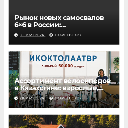
Рынок новых самосвалов
6×6 в России:
характеристики и цены
31 МАЯ 2026
TRAVELBOX27_
Ассортимент велосипедов
в Казахстане: взрослые,
детские и городские
28 МАЯ 2026
TRAVELBOX27_
модели, ценовые
категории и варианты
рассрочки