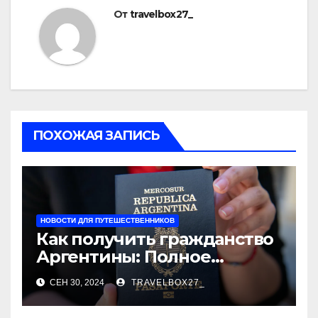
От
travelbox27_
ПОХОЖАЯ ЗАПИСЬ
НОВОСТИ ДЛЯ ПУТЕШЕСТВЕННИКОВ
Как получить гражданство
Аргентины: Полное
руководство
СЕН 30, 2024
TRAVELBOX27_