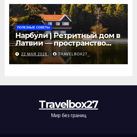
рассрочки
ПОЛЕЗНЫЕ СОВЕТЫ
Нарбули | Ретритный дом в
Латвии — пространство
для саморазвития и
22 МАЯ 2026
TRAVELBOX27_
восстановления
Travelbox27
Мир без границ