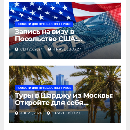
НОВОСТИ ДЛЯ ПУТЕШЕСТВЕННИКОВ
Запись на визу в
Посольство США:
Пошаговое руководство
СЕН 26, 2024
TRAVELBOX27_
НОВОСТИ ДЛЯ ПУТЕШЕСТВЕННИКОВ
Туры в Шарджу из Москвы:
Откройте для себя
культурное сердце ОАЭ
АВГ 21, 2024
TRAVELBOX27_