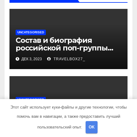
UNCATEGORISED
Состав и биография
российской поп-группы
«Иванушки интернешнл»
ДЕК 3, 2023
TRAVELBOX27_
— история успеха, музыка
и судьбы участников
UNCATEGORISED
Политов Владимир —
Этот сайт использует куки-файлы и другие технологии, чтобы
узнайте все о его
помочь вам в навигации, а также предоставить лучший
биографии, возрасте и
ДЕК 3, 2023
TRAVELBOX27_
пользовательский опыт.
OK
впечатляющих