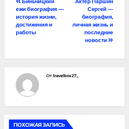
Навигация
Биньчицкий
Актер Паршин
ежи биография —
Сергей —
по
история жизни,
биография,
записям
достижения и
личная жизнь и
работы
последние
новости
От
travelbox27_
ПОХОЖАЯ ЗАПИСЬ