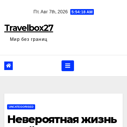
Перейти
Пт. Авг 7th, 2026
5:54:19 AM
к
содержанию
Travelbox27
Мир без границ
UNCATEGORISED
Невероятная жизнь