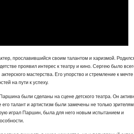
актер, прославившийся своим талантом и харизмой. Родилс
детстве проявил интерес к театру и кино. Сергею было всег
 актерского мастерства. Его упорство и стремление к мечте
тей на пути к успеху.
Паршина были сделаны на сцене детского театра. Он актив
е его талант и артистизм были замечены не только зрителям
орую играл Паршин, была для него новым испытанием и
особности.