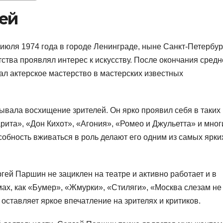
ей
юля 1974 года в городе Ленинграде, ныне Санкт-Петербур
тства проявлял интерес к искусству. После окончания сред
ал актерское мастерство в мастерских известных
ывала восхищение зрителей. Он ярко проявил себя в таких
арита», «Дон Кихот», «Агония», «Ромео и Джульетта» и мног
особность вживаться в роль делают его одним из самых ярки
гей Паршин не зациклен на театре и активно работает и в
мах, как «Бумер», «Жмурки», «Стиляги», «Москва слезам не
а оставляет яркое впечатление на зрителях и критиков.