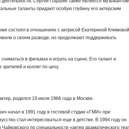
й деятельности, Сергей Паршин также является музыкантом
ыкальные таланты придают особую глубину его актерским
мя состоял в отношениях с актрисой Екатериной Климовой
бъявили о своем разводе, но продолжают поддерживать
сниматься в фильмах и играть на сцене. Его талант и
зрителей и коллег по цеху.
ктер, родился 19 июля 1966 года в Москве.
ич начал в 1991 году в гостевой студии «ГМИ» при
усство стал интересоваться еще в детстве. В 1994 году он
Чайковского по специальности «актер драматического теа