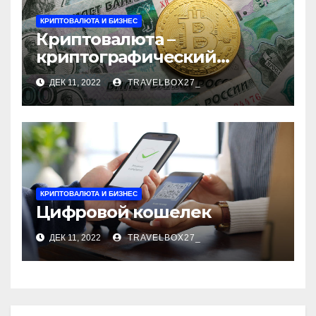
КРИПТОВАЛЮТА И БИЗНЕС
Криптовалюта –
криптографический
бизнес
ДЕК 11, 2022
TRAVELBOX27_
КРИПТОВАЛЮТА И БИЗНЕС
Цифровой кошелек
ДЕК 11, 2022
TRAVELBOX27_