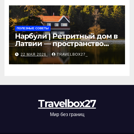
рассрочки
ПОЛЕЗНЫЕ СОВЕТЫ
Нарбули | Ретритный дом в
Латвии — пространство
для саморазвития и
22 МАЯ 2026
TRAVELBOX27_
восстановления
Travelbox27
Мир без границ