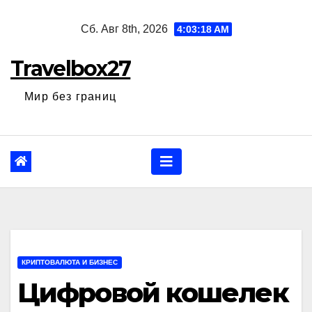
Перейти
Сб. Авг 8th, 2026
4:03:19 AM
к
содержанию
Travelbox27
Мир без границ
КРИПТОВАЛЮТА И БИЗНЕС
Цифровой кошелек