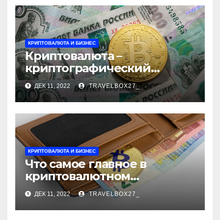
КРИПТОВАЛЮТА И БИЗНЕС
Криптовалюта –
криптографический
бизнес
ДЕК 11, 2022
TRAVELBOX27_
КРИПТОВАЛЮТА И БИЗНЕС
Что самое главное в
криптовалютном
кошельке?
ДЕК 11, 2022
TRAVELBOX27_