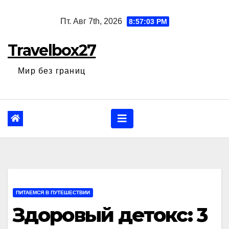
Перейти
Пт. Авг 7th, 2026
8:57:05 PM
к
содержанию
Travelbox27
Мир без границ
ПИТАЕМСЯ В ПУТЕШЕСТВИИ
Здоровый детокс: 3