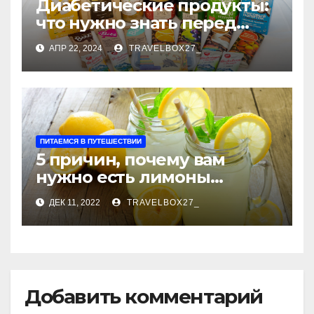
Диабетические продукты:
что нужно знать перед
покупкой
АПР 22, 2024
TRAVELBOX27_
ПИТАЕМСЯ В ПУТЕШЕСТВИИ
5 причин, почему вам
нужно есть лимоны
каждый день
ДЕК 11, 2022
TRAVELBOX27_
Добавить комментарий