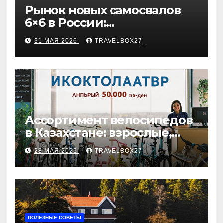
Рынок новых самосвалов
6×6 в России:
характеристики и цены
31 МАЯ 2026
TRAVELBOX27_
Ассортимент велосипедов
в Казахстане: взрослые,
детские и городские
28 МАЯ 2026
TRAVELBOX27_
модели, ценовые
категории и варианты
рассрочки
ПОЛЕЗНЫЕ СОВЕТЫ