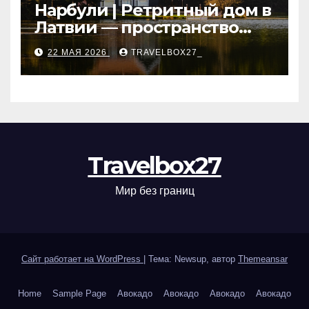
Нарбули | Ретритный дом в
Латвии — пространство
для саморазвития и
22 МАЯ 2026
TRAVELBOX27_
восстановления
Travelbox27
Мир без границ
Сайт работает на WordPress
|
Тема: Newsup, автор
Themeansar
Home
Sample Page
Авокадо
Авокадо
Авокадо
Авокадо