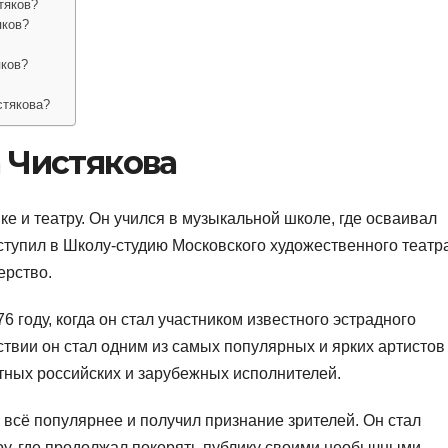
тяков?
яков?
яков?
стякова?
 Чистякова
ке и театру. Он учился в музыкальной школе, где осваивал
ступил в Школу-студию Московского художественного театр
ерство.
6 году, когда он стал участником известного эстрадного
ствии он стал одним из самых популярных и ярких артистов
тных российских и зарубежных исполнителей.
 всё популярнее и получил признание зрителей. Он стал
у, где продолжал покорять публику своими необычными