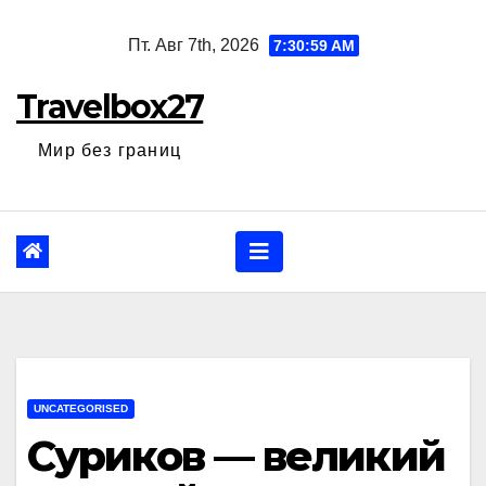
Перейти
Пт. Авг 7th, 2026
7:30:59 AM
к
содержанию
Travelbox27
Мир без границ
UNCATEGORISED
Суриков — великий