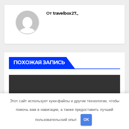
От
travelbox27_
ПОХОЖАЯ ЗАПИСЬ
UNCATEGORISED
Этот сайт использует куки-файлы и другие технологии, чтобы
Состав и биография
помочь вам в навигации, а также предоставить лучший
российской поп-группы
«Иванушки интернешнл»
пользовательский опыт.
OK
ДЕК 3, 2023
TRAVELBOX27_
— история успеха, музыка