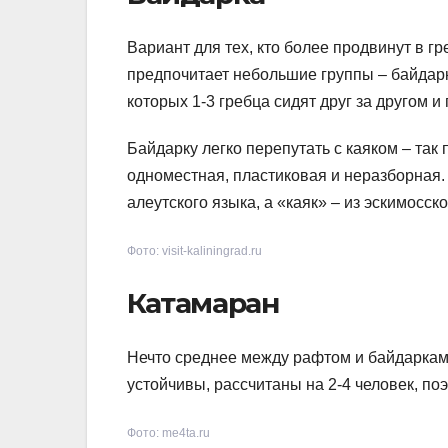
Вариант для тех, кто более продвинут в гре
предпочитает небольшие группы – байдарк
которых 1-3 гребца сидят друг за другом
Байдарку легко перепутать с каяком – так
одноместная, пластиковая и неразборная.
алеутского языка, а «каяк» – из эскимосско
Фото: visit-kaliningrad.ru
Катамаран
Нечто среднее между рафтом и байдаркам
устойчивы, рассчитаны на 2-4 человек, по
Фото: me4ta.ru