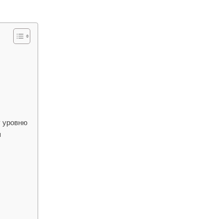
у уровню
я