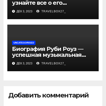
узнайте все о его
биографии, возрасте и
ДЕК 3, 2023
TRAVELBOX27_
впечатляющих
достижениях!
UNCATEGORISED
Биография Руби Роуз —
успешная музыкальная
карьера, личная жизнь и
ДЕК 3, 2023
TRAVELBOX27_
знаковые достижения
Добавить комментарий