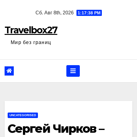
Перейти
Сб. Авг 8th, 2026
1:17:39 PM
к
содержанию
Travelbox27
Мир без границ
UNCATEGORISED
Сергей Чирков –