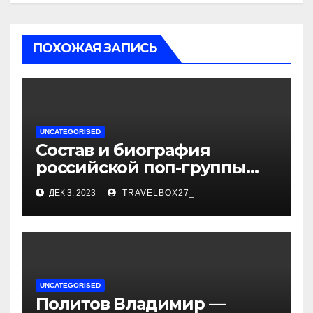
ПОХОЖАЯ ЗАПИСЬ
UNCATEGORISED
Состав и биография
российской поп-группы
«Иванушки интернешнл»
ДЕК 3, 2023
TRAVELBOX27_
— история успеха, музыка
и судьбы участников
UNCATEGORISED
Политов Владимир —