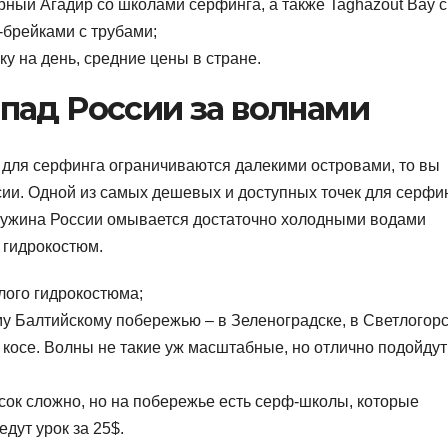
ный Агадир со школами серфинга, а также Taghazout Bay с
-брейками с трубами;
ку на день, средние цены в стране.
апад России за волнами
 для серфинга ограничиваются далекими островами, то вы
ссии. Одной из самых дешевых и доступных точек для серфи
чужина России омывается достаточно холодными водами
ь гидрокостюм.
лого гидрокостюма;
у Балтийскому побережью – в Зеленоградске, в Светлогор
 косе. Волны не такие уж масштабные, но отлично подойдут
сок сложно, но на побережье есть серф-школы, которые
дут урок за 25$.