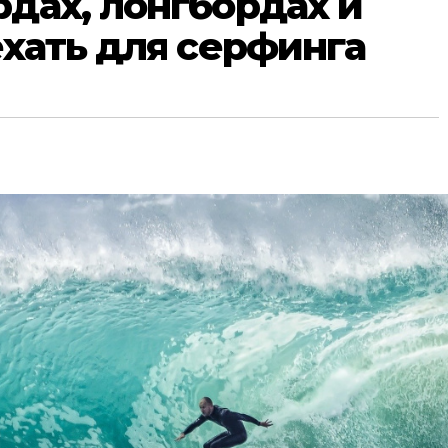
рдах, лонгбордах и
ехать для серфинга