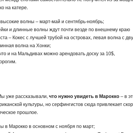
ко на катере.
 высокие волны – март-май и сентябрь-ноябрь;
ки и длинные волны ждут почти везде по внешнему краю
та – Кокес с лучшей трубой на островах, левая волна с дв
линная волна на Хонки;
что и на Мальдивах можно арендовать доску за 10$,
орогим.
 Мы уже рассказывали,
что нужно увидеть в Марокко
– в э
риканской культуры, но серфингистов сюда привлекает ско
ическое прошлое.
ы в Марокко в основном с ноября по март;