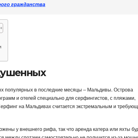
рого гражданства
и
кушенных
мых популярных в последние месяцы – Мальдивы. Острова
грамм и отелей специально для серфингистов, с пляжами,
Серфинг на Мальдивах считается экстремальным и требую
ожены у внешнего рифа, так что аренда катера или яхты бу
я между спотами самостоятельно не получится из-за мощн