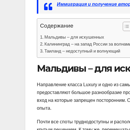
Иммиграция и получение вто
Содержание
Мальдивы – для искушенных
Калининград – на запад России за волнам
Таиланд – недоступный и волнующий
Мальдивы – для ис
Направление класса Luxury и одно из са
предоставляют большое разнообразие про
вход на которые запрещен посторонним. 
опыта.
Почти все споты труднодоступны и распол
крутым решением. К тому же, перемещатьс