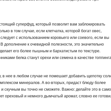
стоящий суперфуд, который позволит вам заблокировать
олько в том случае, если клетчатка, которой богат овес,
у следует с использованием коровьего или соевого, если вы
 В дополнение к очевидной полезности, это значительно
 делает его более пышным и бархатистым по текстуре.
никами белка станут орехи или семена в качестве топпинга
, в нее в любом случае не помешает добавить щепотку соли
омплексом минералов. А во-вторых, придаст блюду более
м и скучным вы точно не сможете. Важно: делайте это в сам
ет ореховый и немного дымчатый аромат, словно ее готови