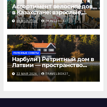
Ассортимент велосипедов
в Казахстане: взрослые,
детские и городские
28 МАЯ 2026
TRAVELBOX27_
модели, ценовые
категории и варианты
рассрочки
ПОЛЕЗНЫЕ СОВЕТЫ
Нарбули | Ретритный дом в
Латвии — пространство
для саморазвития и
22 МАЯ 2026
TRAVELBOX27_
восстановления