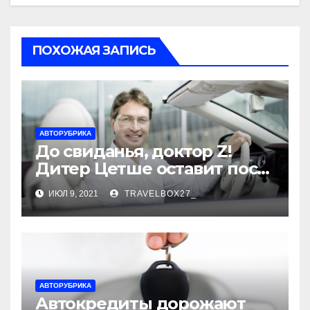
ПОХОЖАЯ ЗАПИСЬ
АВТОРУБРИКА
До свиданья, доктор Z!
Дитер Цетше оставит пост
главы концерна Daimler
ИЮЛ 9, 2021
TRAVELBOX27_
АВТОРУБРИКА
Автокредиты дорожают