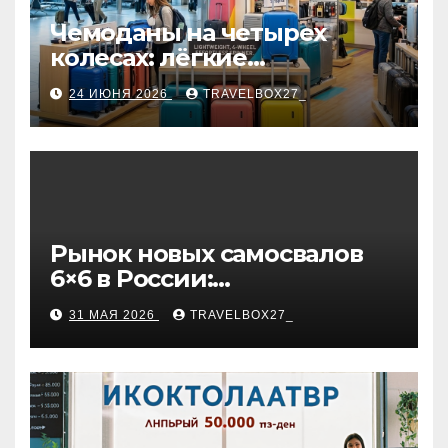
Чемоданы на четырех
колесах: лёгкие
маневренные модели,
24 ИЮНЯ 2026
TRAVELBOX27_
варианты фильтрации и
рекомендации по выбору
Рынок новых самосвалов
6×6 в России:
характеристики и цены
31 МАЯ 2026
TRAVELBOX27_