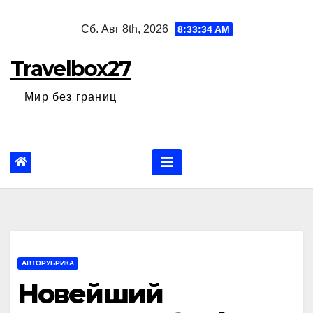
Перейти
Сб. Авг 8th, 2026
8:33:35 AM
к
содержанию
Travelbox27
Мир без границ
АВТОРУБРИКА
Новейший