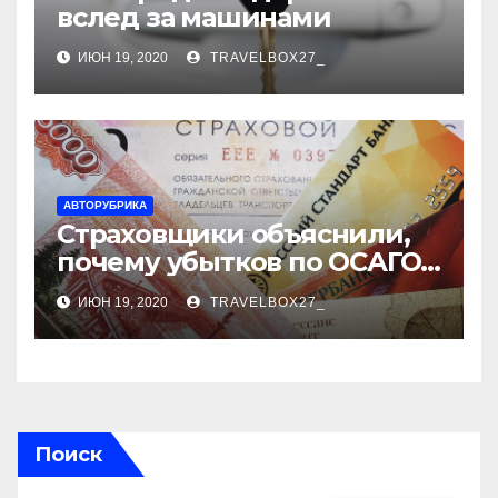
вслед за машинами
ИЮН 19, 2020
TRAVELBOX27_
АВТОРУБРИКА
Страховщики объяснили,
почему убытков по ОСАГО
стало меньше
ИЮН 19, 2020
TRAVELBOX27_
Поиск