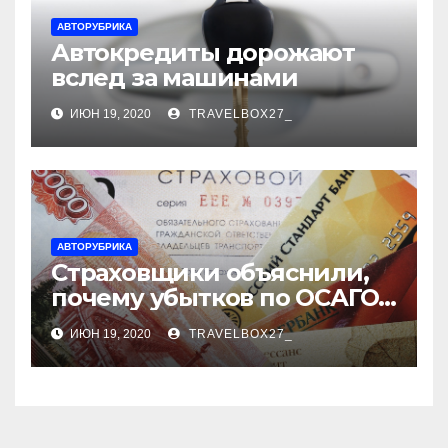
АВТОРУБРИКА
Автокредиты дорожают
вслед за машинами
ИЮН 19, 2020
TRAVELBOX27_
АВТОРУБРИКА
Страховщики объяснили,
почему убытков по ОСАГО
стало меньше
ИЮН 19, 2020
TRAVELBOX27_