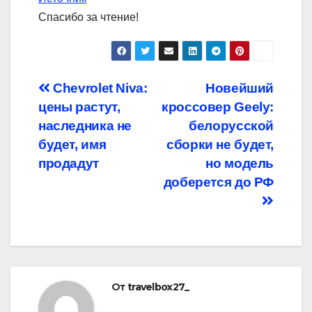
Спасибо за чтение!
Навигация
Chevrolet Niva:
Новейший
цены растут,
кроссовер Geely:
по
наследника не
белорусской
записям
будет, имя
сборки не будет,
продадут
но модель
доберется до РФ
От
travelbox27_