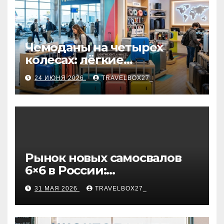
Чемоданы на четырех
колесах: лёгкие
маневренные модели,
24 ИЮНЯ 2026
TRAVELBOX27_
варианты фильтрации и
рекомендации по выбору
Рынок новых самосвалов
6×6 в России:
характеристики и цены
31 МАЯ 2026
TRAVELBOX27_