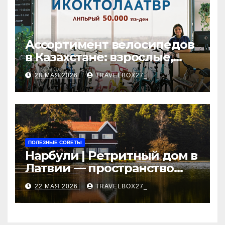
Ассортимент велосипедов
в Казахстане: взрослые,
детские и городские
28 МАЯ 2026
TRAVELBOX27_
модели, ценовые
категории и варианты
рассрочки
ПОЛЕЗНЫЕ СОВЕТЫ
Нарбули | Ретритный дом в
Латвии — пространство
для саморазвития и
22 МАЯ 2026
TRAVELBOX27_
восстановления