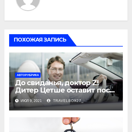
ПОХОЖАЯ ЗАПИСЬ
АВТОРУБРИКА
До свиданья, доктор Z!
Дитер Цетше оставит пост
главы концерна Daimler
ИЮЛ 9, 2021
TRAVELBOX27_