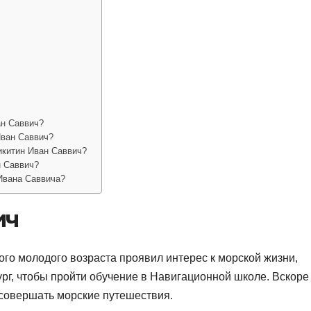
ан Саввич?
Иван Саввич?
икитин Иван Саввич?
н Саввич?
Ивана Саввича?
ич
мого молодого возраста проявил интерес к морской жизни,
ург, чтобы пройти обучение в Навигационной школе. Вскоре
 совершать морские путешествия.