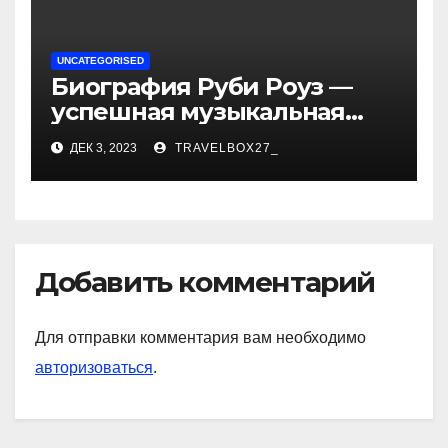
UNCATEGORISED
Биография Руби Роуз —
успешная музыкальная
карьера, личная жизнь и
ДЕК 3, 2023
TRAVELBOX27_
знаковые достижения
Добавить комментарий
Для отправки комментария вам необходимо
авторизоваться
.