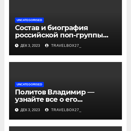
UNCATEGORISED
Состав и биография
российской поп-группы
«Иванушки интернешнл»
ДЕК 3, 2023
TRAVELBOX27_
— история успеха, музыка
и судьбы участников
UNCATEGORISED
Политов Владимир —
узнайте все о его
биографии, возрасте и
ДЕК 3, 2023
TRAVELBOX27_
впечатляющих
достижениях!