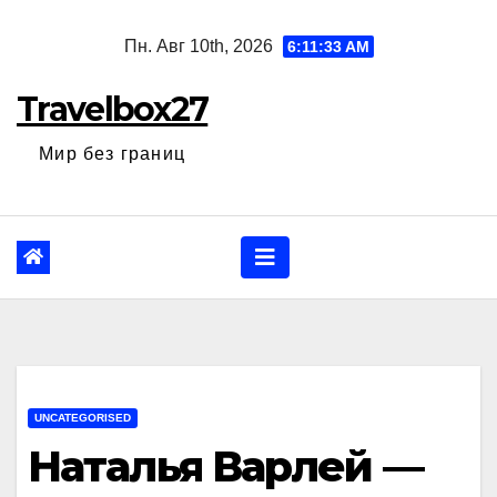
Перейти
Пн. Авг 10th, 2026
6:11:34 AM
к
содержанию
Travelbox27
Мир без границ
UNCATEGORISED
Наталья Варлей —