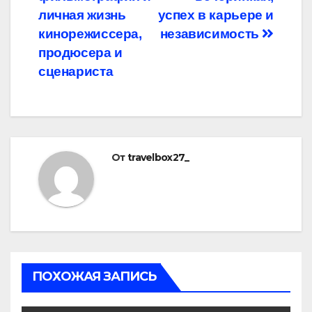
записям
личная жизнь
успех в карьере и
кинорежиссера,
независимость
продюсера и
сценариста
От
travelbox27_
ПОХОЖАЯ ЗАПИСЬ