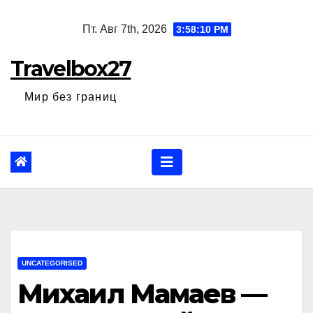
Перейти
Пт. Авг 7th, 2026
3:58:11 PM
к
содержанию
Travelbox27
Мир без границ
UNCATEGORISED
Михаил Мамаев —