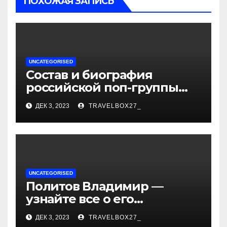
ПОХОЖАЯ ЗАПИСЬ
UNCATEGORISED
Состав и биография
российской поп-группы
«Иванушки интернешнл»
ДЕК 3, 2023
TRAVELBOX27_
— история успеха, музыка
и судьбы участников
UNCATEGORISED
Политов Владимир —
узнайте все о его
биографии, возрасте и
ДЕК 3, 2023
TRAVELBOX27_
впечатляющих