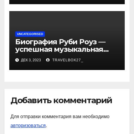
достижениях!
UNCATEGORISED
Биография Руби Роуз —
успешная музыкальная
карьера, личная жизнь и
ДЕК 3, 2023
TRAVELBOX27_
знаковые достижения
Добавить комментарий
Для отправки комментария вам необходимо
авторизоваться
.