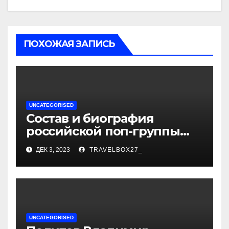
ПОХОЖАЯ ЗАПИСЬ
UNCATEGORISED
Состав и биография
российской поп-группы
«Иванушки интернешнл»
ДЕК 3, 2023
TRAVELBOX27_
— история успеха, музыка
и судьбы участников
UNCATEGORISED