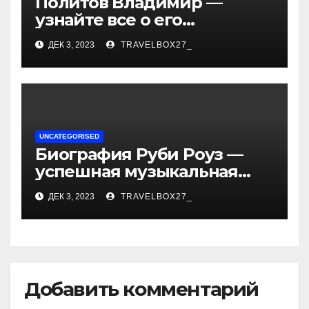
Политов Владимир —
узнайте все о его
биографии, возрасте и
ДЕК 3, 2023
TRAVELBOX27_
впечатляющих
достижениях!
UNCATEGORISED
Биография Руби Роуз —
успешная музыкальная
карьера, личная жизнь и
ДЕК 3, 2023
TRAVELBOX27_
знаковые достижения
Добавить комментарий