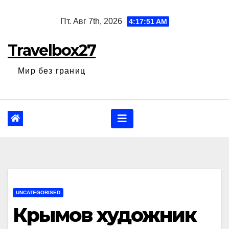
Перейти
Пт. Авг 7th, 2026
4:17:52 AM
к
содержанию
Travelbox27
Мир без границ
UNCATEGORISED
Крымов художник