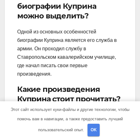
биографии Куприна
можно выделить?
Одной из основных особенностей
биографии Куприна является его служба в
армии. Он проходил службу в
Ставропольском кавалерийском училище,
где начал писать свои первые
произведения.
Какие произведения
Куприна стоит прочитать?
Этот сайт использует куки-файлы и другие технологии, чтобы
Все произведения Куприна заслуживают
помочь вам в навигации, а также предоставить лучший
внимания, но особенно рекомендуется
пользовательский опыт.
OK
прочитать «Дулевый ворон», «Гранатовый