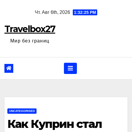
Перейти
Чт. Авг 6th, 2026
1:32:26 PM
к
содержанию
Travelbox27
Мир без границ
UNCATEGORISED
Как Куприн стал