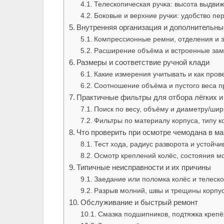
Телескопическая ручка: высота выдвиж
Боковые и верхние ручки: удобство пе
Внутренняя организация и дополнительн
Компрессионные ремни, отделения и 
Расширение объёма и встроенные замк
Размеры и соответствие ручной клади
Какие измерения учитывать и как пров
Соотношение объёма и пустого веса п
Практичные фильтры для отбора лёгких 
Поиск по весу, объёму и диаметру/шир
Фильтры по материалу корпуса, типу к
Что проверить при осмотре чемодана в ма
Тест хода, радиус разворота и устойчи
Осмотр креплений колёс, состояния мо
Типичные неисправности и их причины
Заедание или поломка колёс и телеско
Разрыв молний, швы и трещины корпус
Обслуживание и быстрый ремонт
Смазка подшипников, подтяжка крепёж