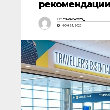
рекомендации
р
l
а
a
в
От
travelbox27_
s
и
ИЮН 24, 2026
s
т
n
ь
i
k
i