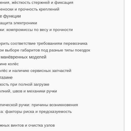
ения, жёсткость стержней и фиксация
реноски и прочность креплений
ые функции
защита электроники
и: компромиссы по весу и прочности
ерить соответствие требованиям перевозчика
ри выборе габаритов под разные типы поездок
и манёвренных моделей
ине колёс
олёс и наличию сервисных запчастей
газине
вость при полной загрузке
лний, швов и механики ручки
пической ручки: причины возникновения
а: факторы риска и предсказуемость
ных винтов и очистка узлов