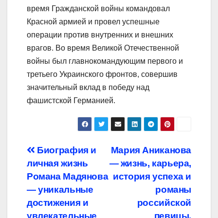
время Гражданской войны командовал
Красной армией и провел успешные
операции против внутренних и внешних
врагов. Во время Великой Отечественной
войны был главнокомандующим первого и
третьего Украинского фронтов, совершив
значительный вклад в победу над
фашистской Германией.
Навигация
Биография и
Мария Аниканова
личная жизнь
— жизнь, карьера,
по
Романа Мадянова
история успеха и
записям
— уникальные
романы
достижения и
российской
увлекательные
певицы,