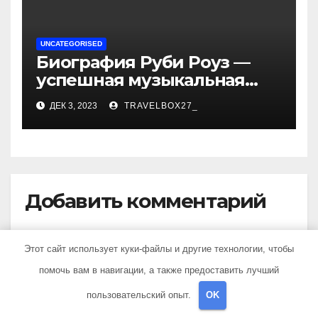
UNCATEGORISED
Биография Руби Роуз —
успешная музыкальная
карьера, личная жизнь и
ДЕК 3, 2023
TRAVELBOX27_
знаковые достижения
Добавить комментарий
Для отправки комментария вам необходимо
Этот сайт использует куки-файлы и другие технологии, чтобы
авторизоваться
.
помочь вам в навигации, а также предоставить лучший
пользовательский опыт.
OK