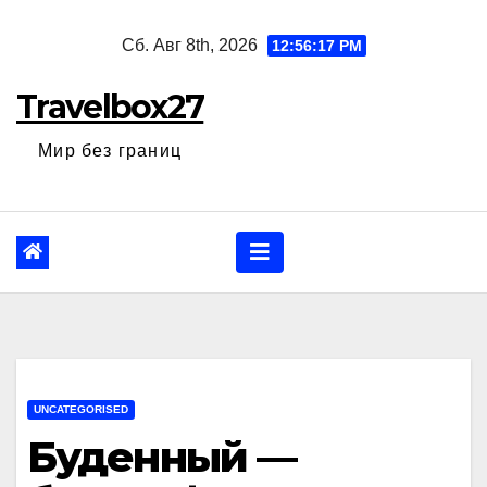
Перейти
Сб. Авг 8th, 2026
12:56:18 PM
к
содержанию
Travelbox27
Мир без границ
UNCATEGORISED
Буденный —