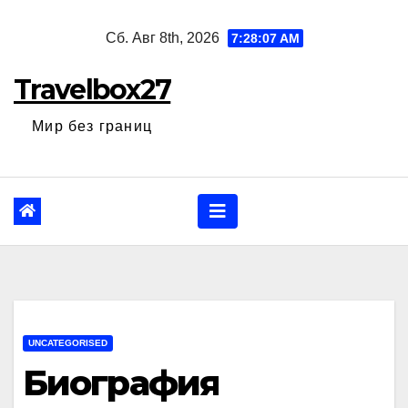
Перейти
Сб. Авг 8th, 2026
7:28:08 AM
к
содержанию
Travelbox27
Мир без границ
UNCATEGORISED
Биография