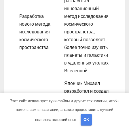
разработал
инновационный
Разработка
метод исследования
нового метода
космического
исследования
пространства,
космического
который позволяет
пространства
более точно изучать
планеты и галактики
в удаленных уголках
Вселенной.
Япончик Михаил
разработал и создал
прототип нового
Этот сайт использует куки-файлы и другие технологии, чтобы
энергетически
помочь вам в навигации, а также предоставить лучший
эффективного
Создание нового
пользовательский опыт.
OK
двигателя, который
прототипа