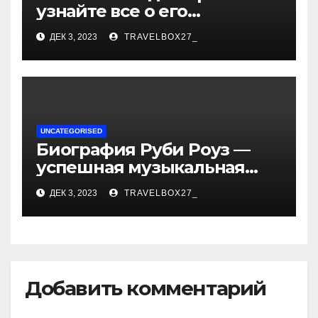
узнайте все о его
биографии, возрасте и
ДЕК 3, 2023
TRAVELBOX27_
впечатляющих
достижениях!
UNCATEGORISED
Биография Руби Роуз —
успешная музыкальная
карьера, личная жизнь и
ДЕК 3, 2023
TRAVELBOX27_
знаковые достижения
Добавить комментарий