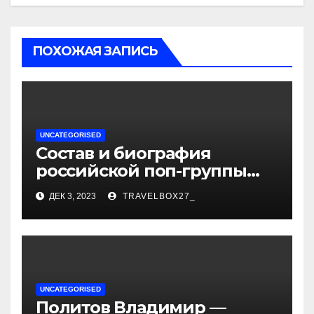
ПОХОЖАЯ ЗАПИСЬ
UNCATEGORISED
Состав и биография
российской поп-группы
«Иванушки интернешнл»
ДЕК 3, 2023
TRAVELBOX27_
— история успеха, музыка
и судьбы участников
UNCATEGORISED
Политов Владимир —