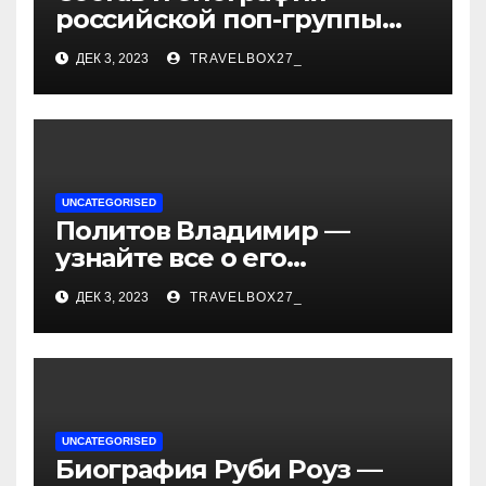
российской поп-группы
«Иванушки интернешнл»
ДЕК 3, 2023
TRAVELBOX27_
— история успеха, музыка
и судьбы участников
UNCATEGORISED
Политов Владимир —
узнайте все о его
биографии, возрасте и
ДЕК 3, 2023
TRAVELBOX27_
впечатляющих
достижениях!
UNCATEGORISED
Биография Руби Роуз —