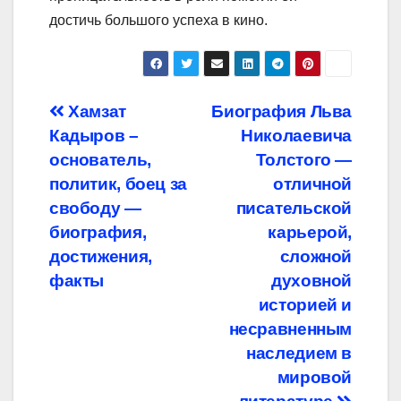
достичь большого успеха в кино.
Навигация
Хамзат
Биография Льва
Кадыров –
Николаевича
по
основатель,
Толстого —
записям
политик, боец за
отличной
свободу —
писательской
биография,
карьерой,
достижения,
сложной
факты
духовной
историей и
несравненным
наследием в
мировой