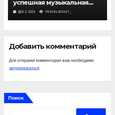
успешная музыкальная
карьера, личная жизнь и
ДЕК 3, 2023
TRAVELBOX27_
знаковые достижения
Добавить комментарий
Для отправки комментария вам необходимо
авторизоваться
.
Поиск