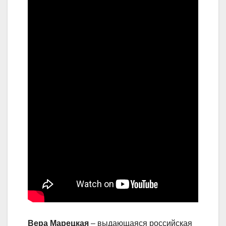
Вера Марецкая
– выдающаяся российская