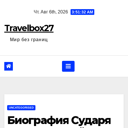
Перейти
Чт. Авг 6th, 2026
3:51:33 AM
к
содержанию
Travelbox27
Мир без границ
UNCATEGORISED
Биография Сударя