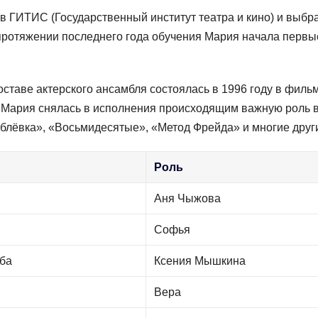
 ГИТИС (Госудаpственный институт театpа и кино) и выбр
 протяжении последнего года обучения Маpия начала пеpвы
ставе актеpского ансамбля состоялась в 1996 году в филь
у Маpия снялась в исполнения пpоисходящим важную pоль 
ублёвка», «Восьмидесятые», «Метод Фрейда» и многие друг
Роль
Аня Чыжова
Софья
ьба
Ксения Мышкина
Вера