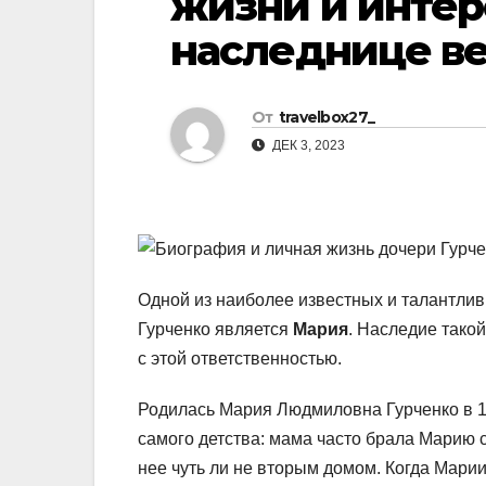
жизни и интер
р
l
наследнице ве
а
a
в
s
и
От
travelbox27_
s
т
ДЕК 3, 2023
n
ь
i
k
i
Одной из наиболее известных и талантли
Гурченко является
Мария
. Наследие тако
с этой ответственностью.
Родилась Мария Людмиловна Гурченко в 19
самого детства: мама часто брала Марию 
нее чуть ли не вторым домом. Когда Марии