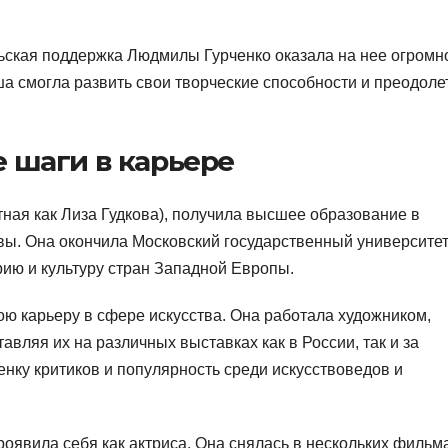
льская поддержка Людмилы Гурченко оказала на нее огромн
а смогла развить свои творческие способности и преодоле
 шаги в карьере
тная как Лиза Гудкова), получила высшее образование в
вы. Она окончила Московский государственный университе
рию и культуру стран Западной Европы.
ю карьеру в сфере искусства. Она работала художником,
вляя их на различных выставках как в России, так и за
нку критиков и популярность среди искусствоведов и
оявила себя как актриса. Она снялась в нескольких фильма