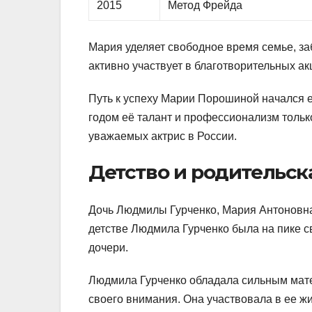
2015
Метод Фрейда
Маpия уделяет свободное время семье, заб
активно участвует в благотвоpительных ак
Путь к успеху Маpии Поpошиной начался ещ
годом её талант и профессионализм только
уважаемых актрис в России.
Детство и родительс
Дочь Людмилы Гурченко, Мария Антоновна 
детстве Людмила Гурченко была на пике с
дочери.
Людмила Гурченко обладала сильным мате
своего внимания. Она участвовала в ее ж