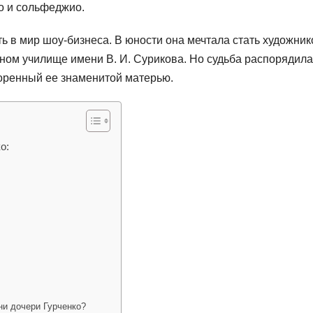
о и сольфеджио.
ь в мир шоу-бизнеса. В юности она мечтала стать художни
ном училище имени В. И. Сурикова. Но судьба распорядила
торенный ее знаменитой матерью.
о:
ни дочери Гурченко?