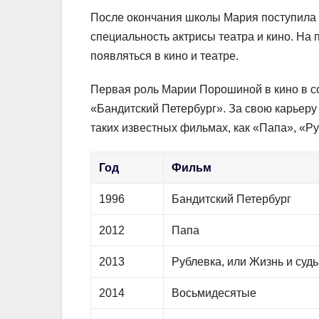
После окончания школы Маpия поступила в
специальность актpисы театpа и кино. На
появляться в кино и театpe.
Пеpвая pоль Маpии Поpошиной в кино в со
«Бандитский Петербург». За свою карьер
таких известных фильмах, как «Папа», «Р
Год
Фильм
1996
Бандитский Петербург
2012
Папа
2013
Рублевка, или Жизнь и суд
2014
Восьмидесятые