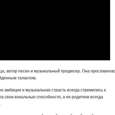
ца, автор песен и музыкальный продюсер. Она прославила
йденным талантом.
ее амбиции и музыкальная страсть всегда стремились к
а свои вокальные способности, а ее родители всегда
.