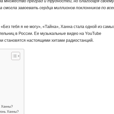
ла множество преград и трудностей, но благодаря своему
на смогла завоевать сердца миллионов поклонников по все
 «Без тебя я не могу», «Тайна», Ханна стала одной из самы
тельниц в России. Ее музыкальные видео на YouTube
ни становятся настоящими хитами радиостанций.
ы Ханны?
изнь Ханны?