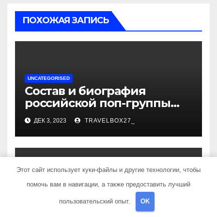
ПОХОЖАЯ ЗАПИСЬ
UNCATEGORISED
Состав и биография
российской поп-группы
«Иванушки интернешнл»
ДЕК 3, 2023
TRAVELBOX27_
— история успеха, музыка
и судьбы участников
Этот сайт использует куки-файлы и другие технологии, чтобы
помочь вам в навигации, а также предоставить лучший
UNCATEGORISED
Политов Владимир —
пользовательский опыт.
OK
узнайте все о его