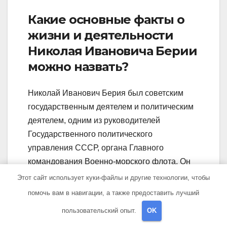
Какие основные факты о
жизни и деятельности
Николая Ивановича Берии
можно назвать?
Николай Иванович Берия был советским
государственным деятелем и политическим
деятелем, одним из руководителей
Государственного политического
управления СССР, органа Главного
командования Военно-морского флота. Он
руководил Министерством государственной
Этот сайт использует куки-файлы и другие технологии, чтобы
безопасности СССР (МГБ) и членом Бюро
помочь вам в навигации, а также предоставить лучший
Политбюро ЦК КПСС. Берия известен
пользовательский опыт.
OK
своими методами жестокого подавления