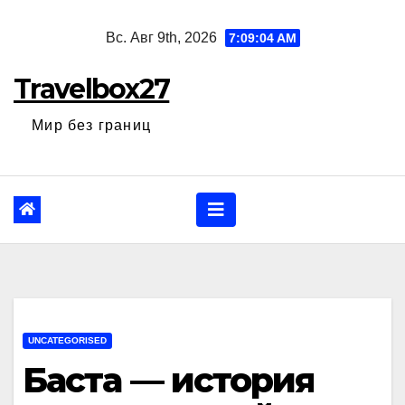
Перейти
Вс. Авг 9th, 2026
7:09:05 AM
к
содержанию
Travelbox27
Мир без границ
UNCATEGORISED
Баста — история