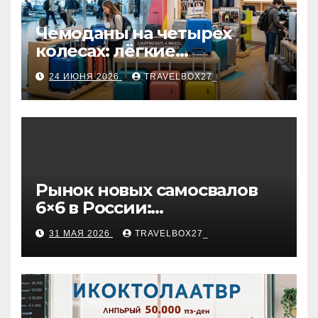
Чемоданы на четырех
колесах: лёгкие
маневренные модели,
24 ИЮНЯ 2026
TRAVELBOX27_
варианты фильтрации и
рекомендации по выбору
Рынок новых самосвалов
6×6 в России:
характеристики и цены
31 МАЯ 2026
TRAVELBOX27_