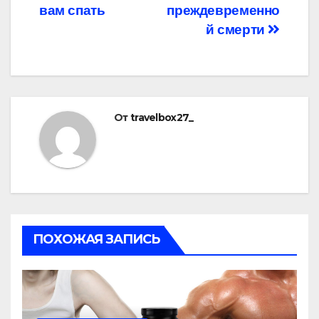
записям
вам спать
преждевременно
й смерти
От
travelbox27_
ПОХОЖАЯ ЗАПИСЬ