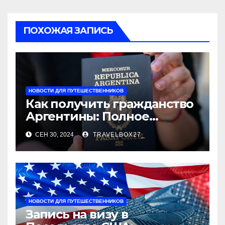
ПОХОЖАЯ ЗАПИСЬ
НОВОСТИ ДЛЯ ПУТЕШЕСТВЕННИКОВ
Как получить гражданство
Аргентины: Полное
руководство
СЕН 30, 2024
TRAVELBOX27_
НОВОСТИ ДЛЯ ПУТЕШЕСТВЕННИКОВ
Запись на визу в