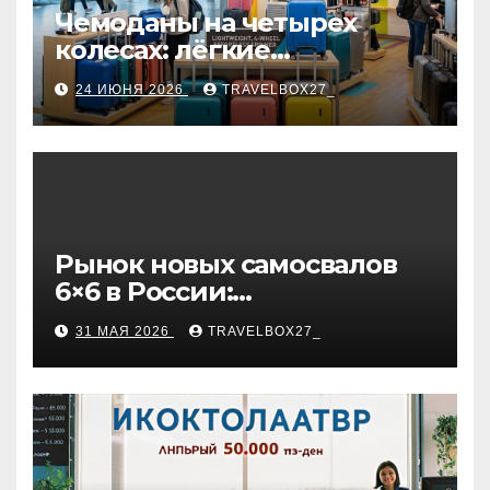
Чемоданы на четырех
колесах: лёгкие
маневренные модели,
24 ИЮНЯ 2026
TRAVELBOX27_
варианты фильтрации и
рекомендации по выбору
Рынок новых самосвалов
6×6 в России:
характеристики и цены
31 МАЯ 2026
TRAVELBOX27_