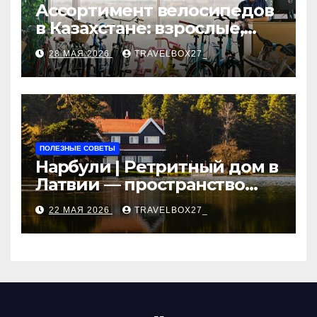
Ассортимент велосипедов
в Казахстане: взрослые,
детские и городские
28 МАЯ 2026
TRAVELBOX27_
модели, ценовые
категории и варианты
рассрочки
ПОЛЕЗНЫЕ СОВЕТЫ
Нарбули | Ретритный дом в
Латвии — пространство
для саморазвития и
22 МАЯ 2026
TRAVELBOX27_
восстановления