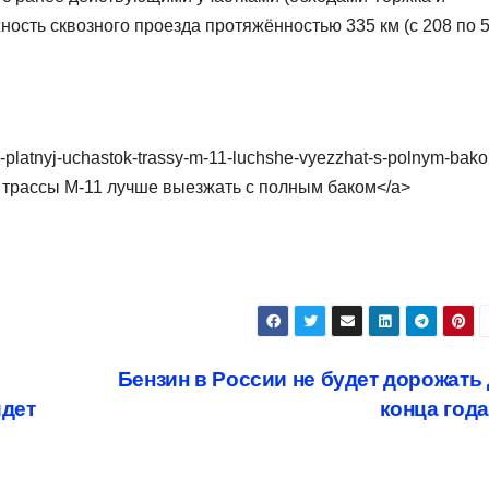
ость сквозного проезда протяжённостью 335 км (с 208 по 
j-platnyj-uchastok-trassy-m-11-luchshe-vyezzhat-s-polnym-bak
к трассы М-11 лучше выезжать с полным баком</a>
Бензин в России не будет дорожать
идет
конца год