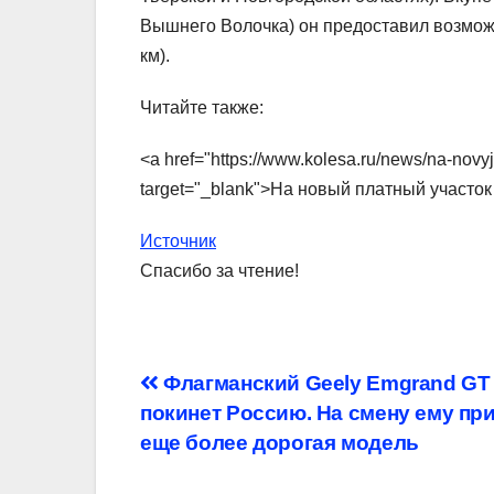
Вышнего Волочка) он предоставил возможн
км).
Читайте также:
<a href="https://www.kolesa.ru/news/na-novy
target="_blank">На новый платный участо
Источник
Спасибо за чтение!
Навигация
Флагманский Geely Emgrand GT
покинет Россию. На смену ему пр
по
еще более дорогая модель
записям