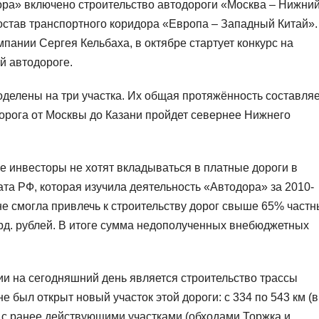
ора» включено строительство автодороги «Москва – Нижни
состав транспортного коридора «Европа – Западный Китай».
пании Сергея Кельбаха, в октябре стартует конкурс на
й автодороге.
оделены на три участка. Их общая протяжённость составляе
дорога от Москвы до Казани пройдет севернее Нижнего
ые инвесторы не хотят вкладываться в платные дороги в
та РФ, которая изучила деятельность «Автодора» за 2010-
не смогла привлечь к строительству дорог свыше 65% частн
лрд. рублей. В итоге сумма недополученных внебюджетных
и на сегодняшний день является строительство трассы
е был открыт новый участок этой дороги: с 334 по 543 км (в
е с ранее действующими участками (обходами Торжка и