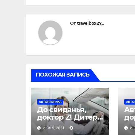
От
travelbox27_
ПОХОЖАЯ ЗАПИСЬ
АВТОРУБРИКА
АВТО
До свиданья,
Ав
доктор Z! Дитер
до
Цетше оставит
за
ИЮЛ 9, 2021
ИЮ
пост главы