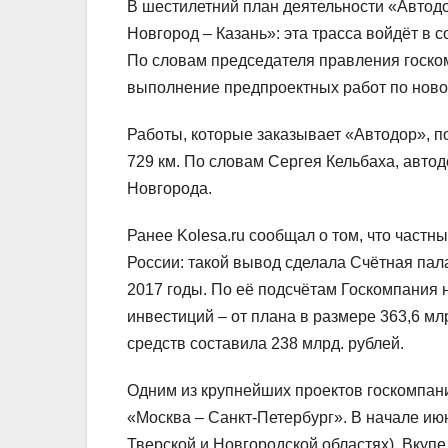
В шестилетний план деятельности «Автод
Новгород – Казань»: эта трасса войдёт в 
По словам председателя правления госком
выполнение предпроектных работ по ново
Работы, которые заказывает «Автодор», п
729 км. По словам Сергея Кельбаха, авто
Новгорода.
Ранее Kolesa.ru сообщал о том, что частн
России: такой вывод сделала Счётная пала
2017 годы. По её подсчётам Госкомпания 
инвестиций – от плана в размере 363,6 м
средств составила 238 млрд. рублей.
Одним из крупнейших проектов госкомпани
«Москва – Санкт-Петербург». В начале июн
Тверской и Новгородской областях). Вкуп