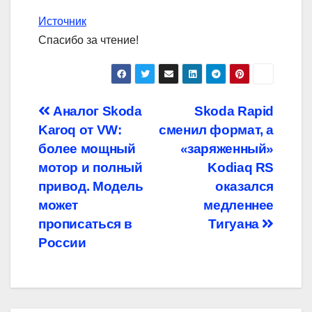
Источник
Спасибо за чтение!
Навигация
Аналог Skoda
Skoda Rapid
Karoq от VW:
сменил формат, а
по
более мощный
«заряженный»
записям
мотор и полный
Kodiaq RS
привод. Модель
оказался
может
медленнее
прописаться в
Тигуана
России