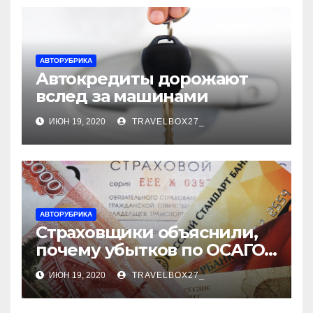
АВТОРУБРИКА
Автокредиты дорожают
вслед за машинами
ИЮН 19, 2020
TRAVELBOX27_
АВТОРУБРИКА
Страховщики объяснили,
почему убытков по ОСАГО
стало меньше
ИЮН 19, 2020
TRAVELBOX27_