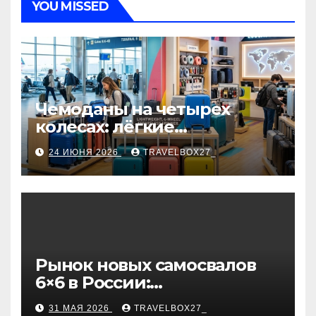
YOU MISSED
Чемоданы на четырех
колесах: лёгкие
маневренные модели,
24 ИЮНЯ 2026
TRAVELBOX27_
варианты фильтрации и
рекомендации по выбору
Рынок новых самосвалов
6×6 в России:
характеристики и цены
31 МАЯ 2026
TRAVELBOX27_