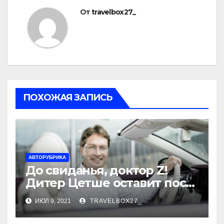
От
travelbox27_
ПОХОЖАЯ ЗАПИСЬ
АВТОРУБРИКА
До свиданья, доктор Z!
Дитер Цетше оставит пост
главы концерна Daimler
ИЮЛ 9, 2021
TRAVELBOX27_